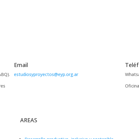
Email
Telé
ABQ).
estudiosyproyectos@eyp.org.ar
Whatsa
res
Oficin
AREAS